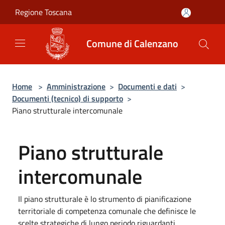
Salta al contenuto principale
Regione Toscana
Comune di Calenzano
Home
>
Amministrazione
>
Documenti e dati
>
Documenti (tecnico) di supporto
>
Piano strutturale intercomunale
Piano strutturale
intercomunale
Il piano strutturale è lo strumento di pianificazione
territoriale di competenza comunale che definisce le
scelte strategiche di lungo periodo riguardanti