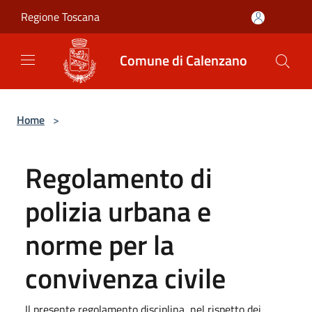
Salta al contenuto principale
Regione Toscana
Comune di Calenzano
Home
>
Regolamento di
polizia urbana e
norme per la
convivenza civile
Il presente regolamento disciplina, nel rispetto dei