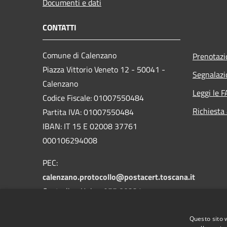
Documenti e dati
CONTATTI
Comune di Calenzano
Prenotaz
Piazza Vittorio Veneto 12 - 50041 -
Segnalazi
Calenzano
Leggi le 
Codice Fiscale: 01007550484
Richiesta
Partita IVA: 01007550484
IBAN: IT 15 E 02008 37761
000106294008
PEC:
calenzano.protocollo@postacert.toscana.it
Centralino Unico: 055 88331
Whatsapp: 3533590041
Questo sito 