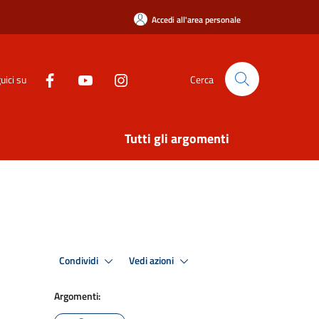
Accedi all'area personale
uici su
Cerca
Tutti gli argomenti
i
Condividi
Vedi azioni
Argomenti: