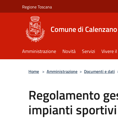
Salta al contenuto principale
Regione Toscana
Comune di Calenzano
Amministrazione
Novità
Servizi
Vivere 
Home
>
Amministrazione
>
Documenti e dati
Regolamento ges
impianti sportivi