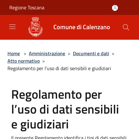
Salta al contenuto principale
Regione Toscana
Comune di Calenzano
Home
>
Amministrazione
>
Documenti e dati
>
Atto normativo
>
Regolamento per l’uso di dati sensibili e giudiziari
Regolamento per
l’uso di dati sensibili
e giudiziari
Il presente Regolamento identifica i tipi di dati sensibili