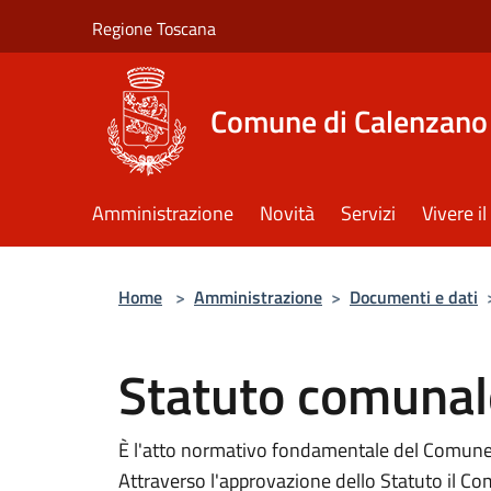
Salta al contenuto principale
Regione Toscana
Comune di Calenzano
Amministrazione
Novità
Servizi
Vivere 
Home
>
Amministrazione
>
Documenti e dati
Statuto comunal
È l'atto normativo fondamentale del Comune,
Attraverso l'approvazione dello Statuto il Co