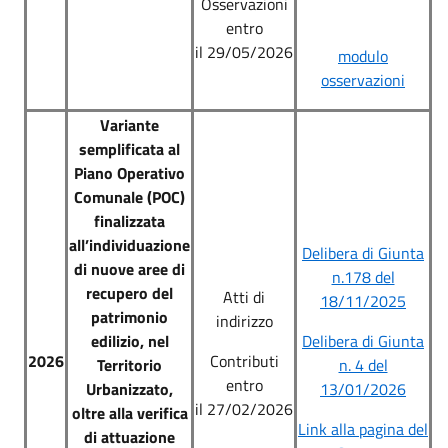
Osservazioni
entro
il
29/05/2026
modulo
osservazioni
Variante
semplificata al
Piano Operativo
Comunale (POC)
finalizzata
all’individuazione
Delibera di Giunta
di nuove aree di
n.178 del
recupero del
Atti di
18/11/2025
patrimonio
indirizzo
edilizio, nel
Delibera di Giunta
2026
Contributi
Territorio
n. 4 del
entro
Urbanizzato,
13/01/2026
il 27/02/2026
oltre alla verifica
Link alla pagina del
di attuazione