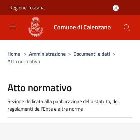
Salta al contenuto principale
Regione Toscana
Comune di Calenzano
Home
>
Amministrazione
>
Documenti e dati
>
Atto normativo
Atto normativo
Sezione dedicata alla pubblicazione dello statuto, dei
regolamenti dell'Ente e altre norme