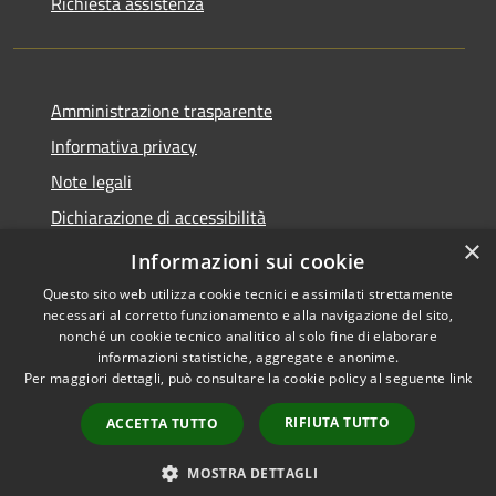
Richiesta assistenza
Amministrazione trasparente
Informativa privacy
Note legali
Dichiarazione di accessibilità
×
Statistiche Web
Informazioni sui cookie
Questo sito web utilizza cookie tecnici e assimilati strettamente
necessari al corretto funzionamento e alla navigazione del sito,
nonché un cookie tecnico analitico al solo fine di elaborare
informazioni statistiche, aggregate e anonime.
RSS
Copyright © 2026 • Comune di
Per maggiori dettagli, può consultare la cookie policy al seguente
link
Accessibilità
Calenzano • Powered by
Privacy
Municipium
Accesso
•
RIFIUTA TUTTO
ACCETTA TUTTO
Cookie
redazione
Mappa del sito
MOSTRA DETTAGLI