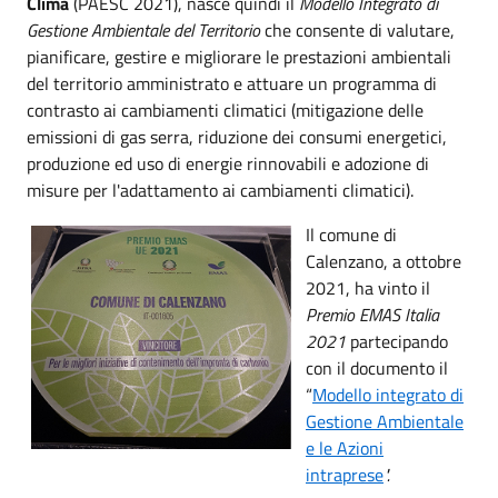
Clima
(PAESC 2021), nasce quindi il
Modello Integrato di
Gestione Ambientale del Territorio
che consente di valutare,
pianificare, gestire e migliorare le prestazioni ambientali
del territorio amministrato e attuare un programma di
contrasto ai cambiamenti climatici (mitigazione delle
emissioni di gas serra, riduzione dei consumi energetici,
produzione ed uso di energie rinnovabili e adozione di
misure per l'adattamento ai cambiamenti climatici).
Il comune di
Calenzano, a ottobre
2021, ha vinto il
Premio EMAS Italia
2021
partecipando
con il documento il
“
Modello integrato di
Gestione Ambientale
e le Azioni
intraprese
".