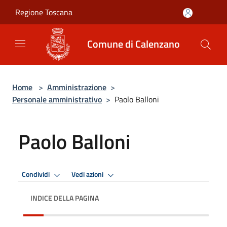
Salta al contenuto principale
Regione Toscana
Comune di Calenzano
Home
>
Amministrazione
>
Personale amministrativo
>
Paolo Balloni
Paolo Balloni
Condividi
Vedi azioni
INDICE DELLA PAGINA