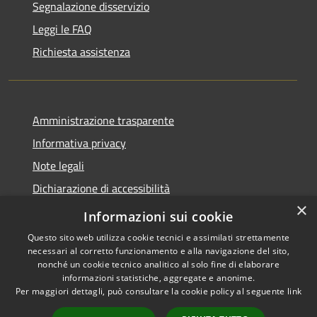
Segnalazione disservizio
Leggi le FAQ
Richiesta assistenza
Amministrazione trasparente
Informativa privacy
Note legali
Dichiarazione di accessibilità
×
Statistiche Web
Informazioni sui cookie
Questo sito web utilizza cookie tecnici e assimilati strettamente
necessari al corretto funzionamento e alla navigazione del sito,
nonché un cookie tecnico analitico al solo fine di elaborare
informazioni statistiche, aggregate e anonime.
RSS
Copyright © 2026 • Comune di
Per maggiori dettagli, può consultare la cookie policy al seguente
link
Accessibilità
Calenzano • Powered by
Privacy
Municipium
Accesso
•