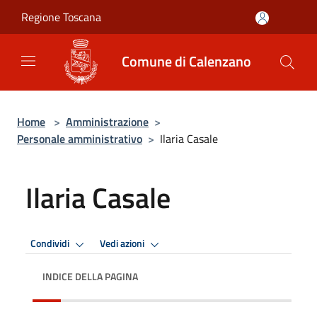
Salta al contenuto principale
Regione Toscana
Comune di Calenzano
Home
>
Amministrazione
>
Personale amministrativo
>
Ilaria Casale
Ilaria Casale
Condividi
Vedi azioni
INDICE DELLA PAGINA