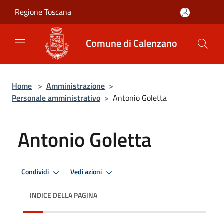
Salta al contenuto principale
Regione Toscana
Comune di Calenzano
Home
>
Amministrazione
>
Personale amministrativo
>
Antonio Goletta
Antonio Goletta
Condividi
Vedi azioni
INDICE DELLA PAGINA