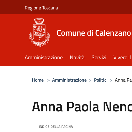
Salta al contenuto principale
Regione Toscana
Comune di Calenzano
Amministrazione
Novità
Servizi
Vivere 
Home
>
Amministrazione
>
Politici
>
Anna Pao
Anna Paola Nenc
INDICE DELLA PAGINA