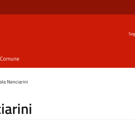
Seg
il Comune
la Nenciarini
iarini