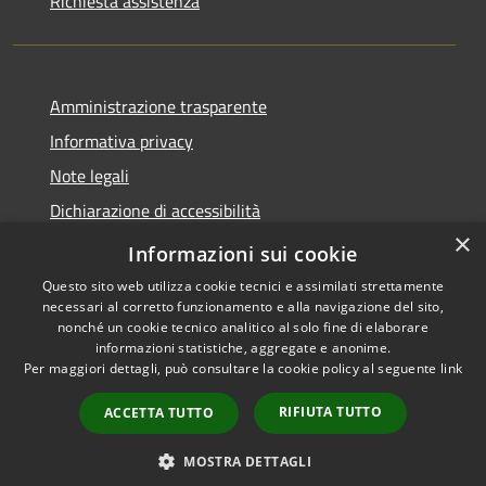
Richiesta assistenza
Amministrazione trasparente
Informativa privacy
Note legali
Dichiarazione di accessibilità
×
Statistiche Web
Informazioni sui cookie
Questo sito web utilizza cookie tecnici e assimilati strettamente
necessari al corretto funzionamento e alla navigazione del sito,
nonché un cookie tecnico analitico al solo fine di elaborare
informazioni statistiche, aggregate e anonime.
RSS
Copyright © 2026 • Comune di
Per maggiori dettagli, può consultare la cookie policy al seguente
link
Accessibilità
Calenzano • Powered by
Privacy
Municipium
Accesso
•
RIFIUTA TUTTO
ACCETTA TUTTO
Cookie
redazione
Mappa del sito
MOSTRA DETTAGLI