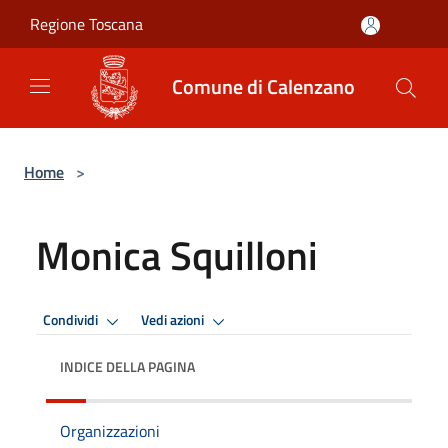
Salta al contenuto principale
Regione Toscana
Comune di Calenzano
Home
>
Monica Squilloni
Condividi
Vedi azioni
INDICE DELLA PAGINA
Organizzazioni