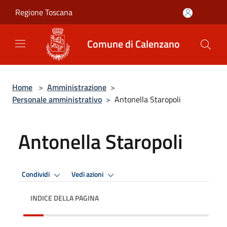
Salta al contenuto principale
Regione Toscana
Comune di Calenzano
Home
>
Amministrazione
>
Personale amministrativo
>
Antonella Staropoli
Antonella Staropoli
Condividi
Vedi azioni
INDICE DELLA PAGINA