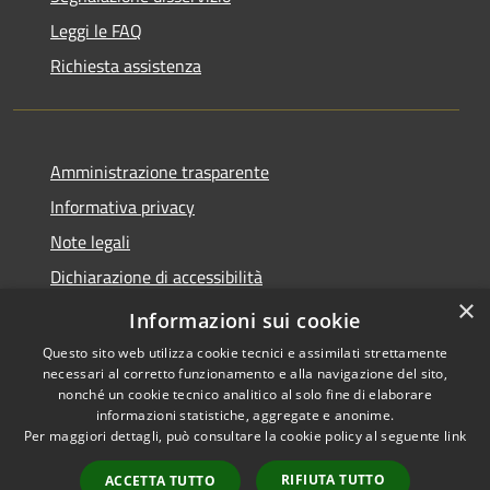
Leggi le FAQ
Richiesta assistenza
Amministrazione trasparente
Informativa privacy
Note legali
Dichiarazione di accessibilità
×
Statistiche Web
Informazioni sui cookie
Questo sito web utilizza cookie tecnici e assimilati strettamente
necessari al corretto funzionamento e alla navigazione del sito,
nonché un cookie tecnico analitico al solo fine di elaborare
informazioni statistiche, aggregate e anonime.
RSS
Copyright © 2026 • Comune di
Per maggiori dettagli, può consultare la cookie policy al seguente
link
Accessibilità
Calenzano • Powered by
Privacy
Municipium
Accesso
•
RIFIUTA TUTTO
ACCETTA TUTTO