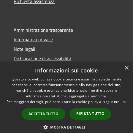
Richiesta assistenza
Amministrazione trasparente
Informativa privacy
Note legali
Dichiarazione di accessibilità
×
Statistiche Web
Informazioni sui cookie
Questo sito web utilizza cookie tecnici e assimilati strettamente
necessari al corretto funzionamento e alla navigazione del sito,
nonché un cookie tecnico analitico al solo fine di elaborare
informazioni statistiche, aggregate e anonime.
RSS
Copyright © 2026 • Comune di
Per maggiori dettagli, può consultare la cookie policy al seguente
link
Accessibilità
Calenzano • Powered by
Privacy
Municipium
Accesso
•
RIFIUTA TUTTO
ACCETTA TUTTO
Cookie
redazione
Mappa del sito
MOSTRA DETTAGLI