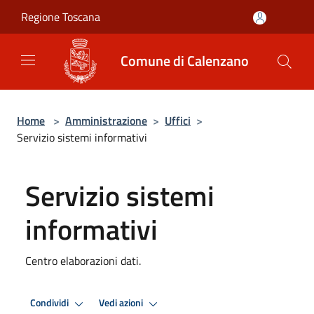
Salta al contenuto principale
Regione Toscana
Comune di Calenzano
Home
>
Amministrazione
>
Uffici
>
Servizio sistemi informativi
Servizio sistemi
informativi
Centro elaborazioni dati.
Condividi
Vedi azioni