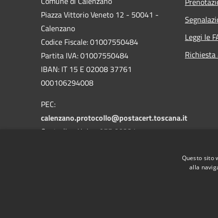
Comune di Calenzano
Prenotaz
Piazza Vittorio Veneto 12 - 50041 -
Segnalazi
Calenzano
Leggi le 
Codice Fiscale: 01007550484
Richiesta
Partita IVA: 01007550484
IBAN: IT 15 E 02008 37761
000106294008
PEC:
calenzano.protocollo@postacert.toscana.it
Centralino Unico: 055 88331
Whatsapp: 3533590041
Questo sito 
alla navig