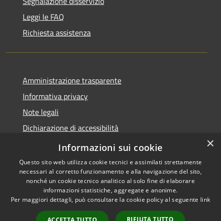
Segnalazione disservizio
Leggi le FAQ
Richiesta assistenza
Amministrazione trasparente
Informativa privacy
Note legali
Dichiarazione di accessibilità
×
Statistiche Web
Informazioni sui cookie
Questo sito web utilizza cookie tecnici e assimilati strettamente
necessari al corretto funzionamento e alla navigazione del sito,
nonché un cookie tecnico analitico al solo fine di elaborare
informazioni statistiche, aggregate e anonime.
RSS
Copyright © 2026 • Comune di
Per maggiori dettagli, può consultare la cookie policy al seguente
link
Accessibilità
Calenzano • Powered by
Privacy
Municipium
Accesso
•
RIFIUTA TUTTO
ACCETTA TUTTO