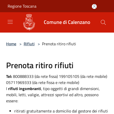
Salta al contenuto principale
Regione Toscana
Comune di Calenzano
Home
>
Rifiuti
>
Prenota ritiro rifiuti
Prenota ritiro rifiuti
Tel:
800888333 (da rete fissa) 199105105 (da rete mobile)
05711969333 (da rete fissa e rete mobile)
I
rifiuti ingombranti
, tipo oggetti di grandi dimensioni,
mobili, letti, valigie, attrezzi sportivi ed altro, possono
essere:
ritirati gratuitamente a domicilio dal gestore dei rifiuti