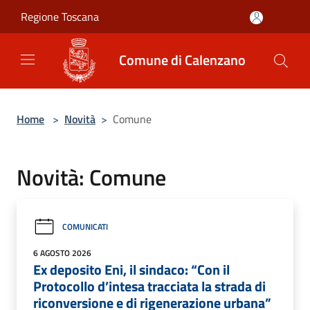
Salta al contenuto principale
Regione Toscana
Comune di Calenzano
Home
>
Novità
>
Comune
Novità: Comune
COMUNICATI
6 AGOSTO 2026
Ex deposito Eni, il sindaco: “Con il
Protocollo d’intesa tracciata la strada di
riconversione e di rigenerazione urbana”