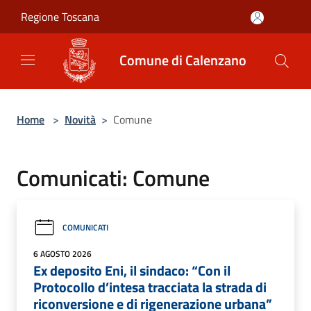
Salta al contenuto principale
Regione Toscana
Comune di Calenzano
Home
>
Novità
>
Comune
Comunicati: Comune
COMUNICATI
6 AGOSTO 2026
Ex deposito Eni, il sindaco: “Con il
Protocollo d’intesa tracciata la strada di
riconversione e di rigenerazione urbana”