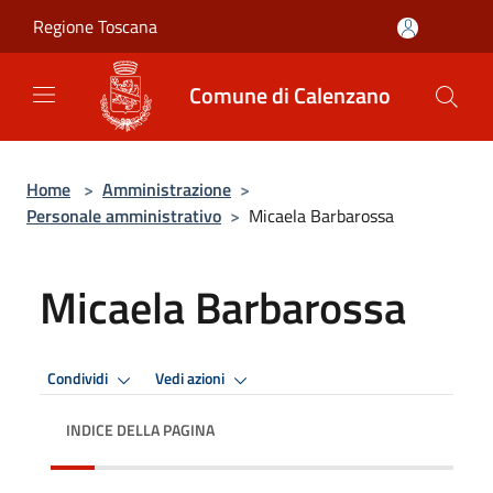
Salta al contenuto principale
Regione Toscana
Comune di Calenzano
Home
>
Amministrazione
>
Personale amministrativo
>
Micaela Barbarossa
Micaela Barbarossa
Condividi
Vedi azioni
INDICE DELLA PAGINA