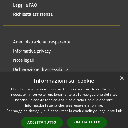
Leggi le FAQ
Richiesta assistenza
Amministrazione trasparente
Informativa privacy
Note legali
Dichiarazione di accessibilità
×
Statistiche Web
Informazioni sui cookie
Questo sito web utilizza cookie tecnici e assimilati strettamente
necessari al corretto funzionamento e alla navigazione del sito,
nonché un cookie tecnico analitico al solo fine di elaborare
informazioni statistiche, aggregate e anonime.
RSS
Copyright © 2026 • Comune di
Per maggiori dettagli, può consultare la cookie policy al seguente
link
Accessibilità
Calenzano • Powered by
Privacy
Municipium
Accesso
•
RIFIUTA TUTTO
ACCETTA TUTTO
Cookie
redazione