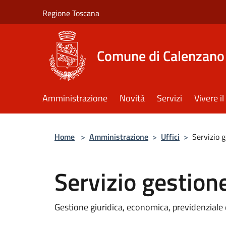
Salta al contenuto principale
Regione Toscana
Comune di Calenzano
Amministrazione
Novità
Servizi
Vivere 
Home
>
Amministrazione
>
Uffici
>
Servizio 
Servizio gestion
Gestione giuridica, economica, previdenziale