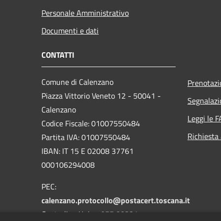
Personale Amministrativo
Documenti e dati
CONTATTI
Comune di Calenzano
Prenotaz
Piazza Vittorio Veneto 12 - 50041 -
Segnalazi
Calenzano
Leggi le 
Codice Fiscale: 01007550484
Richiesta
Partita IVA: 01007550484
IBAN: IT 15 E 02008 37761
000106294008
PEC:
calenzano.protocollo@postacert.toscana.it
Centralino Unico: 055 88331