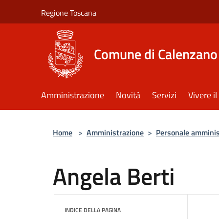
Salta al contenuto principale
Regione Toscana
Comune di Calenzano
Amministrazione
Novità
Servizi
Vivere 
Home
>
Amministrazione
>
Personale amminis
Angela Berti
INDICE DELLA PAGINA