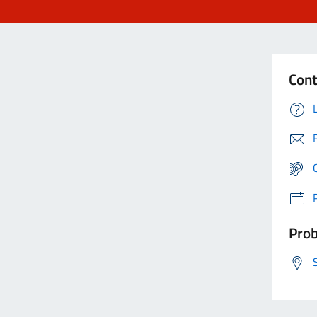
Cont
Prob