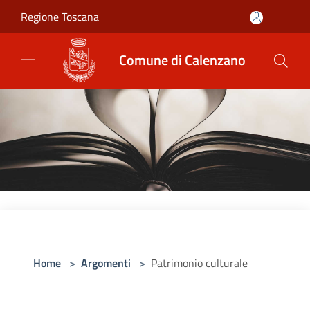
Salta al contenuto principale
Regione Toscana
Comune di Calenzano
Home
>
Argomenti
>
Patrimonio culturale