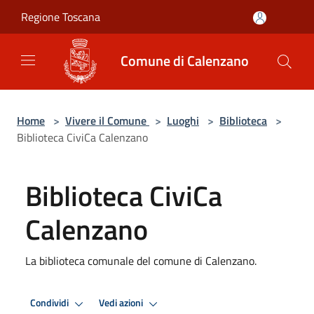
Salta al contenuto principale
Regione Toscana
Comune di Calenzano
Home
>
Vivere il Comune
>
Luoghi
>
Biblioteca
>
Biblioteca CiviCa Calenzano
Biblioteca CiviCa
Calenzano
La biblioteca comunale del comune di Calenzano.
Condividi
Vedi azioni