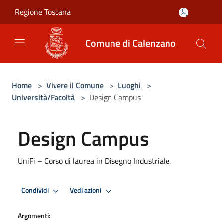
Salta al contenuto principale
Regione Toscana
Comune di Calenzano
Home
>
Vivere il Comune
>
Luoghi
>
Università/Facoltà
>
Design Campus
Design Campus
UniFi – Corso di laurea in Disegno Industriale.
Condividi
Vedi azioni
Argomenti: