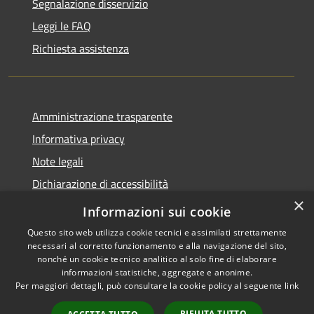
Segnalazione disservizio
Leggi le FAQ
Richiesta assistenza
Amministrazione trasparente
Informativa privacy
Note legali
Dichiarazione di accessibilità
×
Statistiche Web
Informazioni sui cookie
Questo sito web utilizza cookie tecnici e assimilati strettamente
necessari al corretto funzionamento e alla navigazione del sito,
nonché un cookie tecnico analitico al solo fine di elaborare
informazioni statistiche, aggregate e anonime.
RSS
Copyright © 2026 • Comune di
Per maggiori dettagli, può consultare la cookie policy al seguente
link
Accessibilità
Calenzano • Powered by
Privacy
Municipium
Accesso
•
RIFIUTA TUTTO