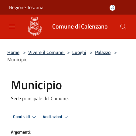
Salta al contenuto principale
Regione Toscana
Comune di Calenzano
Home
>
Vivere il Comune
>
Luoghi
>
Palazzo
>
Municipio
Municipio
Sede principale del Comune.
Condividi
Vedi azioni
Argomenti: