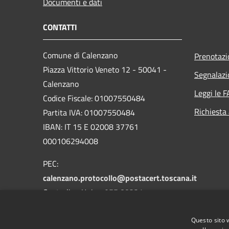
Documenti e dati
CONTATTI
Comune di Calenzano
Prenotaz
Piazza Vittorio Veneto 12 - 50041 -
Segnalazi
Calenzano
Leggi le 
Codice Fiscale: 01007550484
Richiesta
Partita IVA: 01007550484
IBAN: IT 15 E 02008 37761
000106294008
PEC:
calenzano.protocollo@postacert.toscana.it
Centralino Unico: 055 88331
Whatsapp: 3533590041
Questo sito 