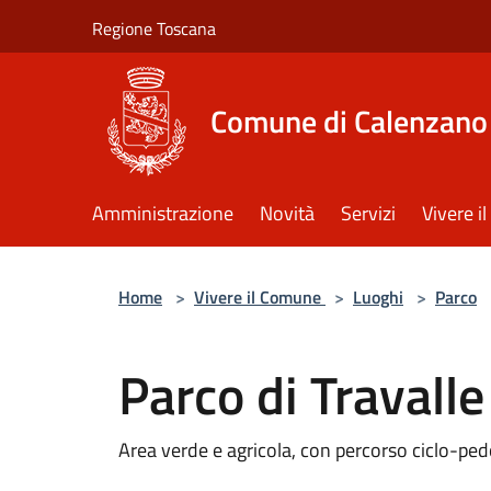
Salta al contenuto principale
Regione Toscana
Comune di Calenzano
Amministrazione
Novità
Servizi
Vivere 
Home
>
Vivere il Comune
>
Luoghi
>
Parco
Parco di Travalle
Area verde e agricola, con percorso ciclo-ped