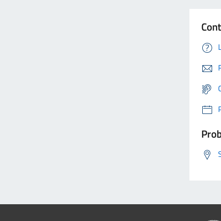
Cont
Prob