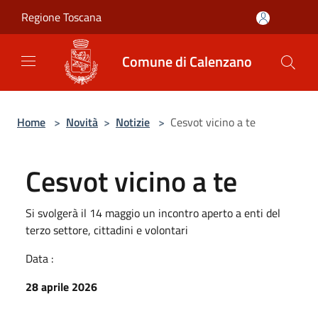
Salta al contenuto principale
Regione Toscana
Comune di Calenzano
Home
>
Novità
>
Notizie
>
Cesvot vicino a te
Cesvot vicino a te
Si svolgerà il 14 maggio un incontro aperto a enti del
terzo settore, cittadini e volontari
Data :
28 aprile 2026