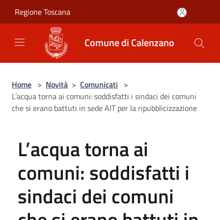
Salta al contenuto principale
Regione Toscana
Comune di Calenzano
Home
>
Novità
>
Comunicati
>
L’acqua torna ai comuni: soddisfatti i sindaci dei comuni
che si erano battuti in sede AIT per la ripubblicizzazione
L’acqua torna ai
comuni: soddisfatti i
sindaci dei comuni
che si erano battuti in