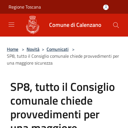
Salta al contenuto principale
Regione Toscana
Comune di Calenzano
Home
>
Novità
>
Comunicati
>
SP8, tutto il Consiglio comunale chiede provvedimenti per
una maggiore sicurezza
SP8, tutto il Consiglio
comunale chiede
provvedimenti per
una maggiore